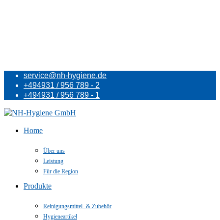
service@nh-hygiene.de
+494931 / 956 789 - 2
+494931 / 956 789 - 1
Home
Über uns
Leistung
Für die Region
Produkte
Reinigungsmittel- & Zubehör
Hygieneartikel